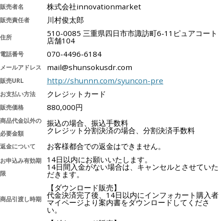
株式会社innovationmarket
販売者名
川村俊太郎
販売責任者
510-0085 三重県四日市市諏訪町6-11ピュアコート
住所
店舗104
070-4496-6184
電話番号
mail@shunsokusdr.com
メールアドレス
http://shunnn.com/syuncon-pre
販売URL
クレジットカード
お支払い方法
880,000円
販売価格
商品代金以外の
振込の場合、振込手数料
クレジット分割決済の場合、分割決済手数料
必要金額
お客様都合での返金はできません。
返金について
14日以内にお願いいたします。
お申込み有効期
14日間入金がない場合は、キャンセルとさせていた
限
だきます。
【ダウンロード販売】
代金決済完了後、14日以内にインフォカート購入者
商品引渡し時期
マイページより案内書をダウンロードしてくださ
い。